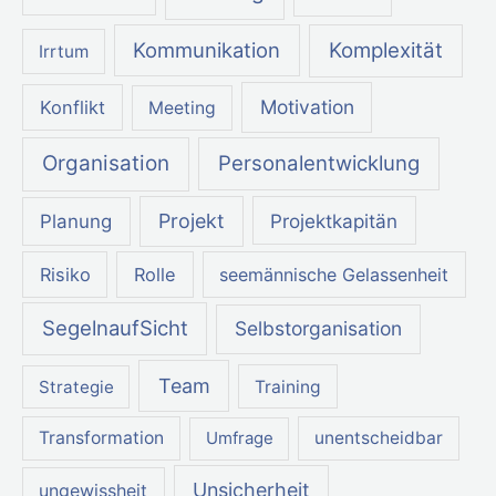
Kommunikation
Komplexität
Irrtum
Motivation
Konflikt
Meeting
Organisation
Personalentwicklung
Projekt
Projektkapitän
Planung
Risiko
Rolle
seemännische Gelassenheit
SegelnaufSicht
Selbstorganisation
Team
Strategie
Training
Transformation
Umfrage
unentscheidbar
Unsicherheit
ungewissheit