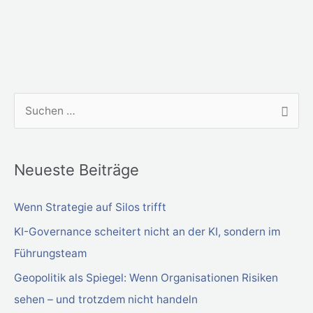
S
u
c
Neueste Beiträge
h
e
Wenn Strategie auf Silos trifft
n
KI-Governance scheitert nicht an der KI, sondern im
n
Führungsteam
a
Geopolitik als Spiegel: Wenn Organisationen Risiken
c
sehen – und trotzdem nicht handeln
h