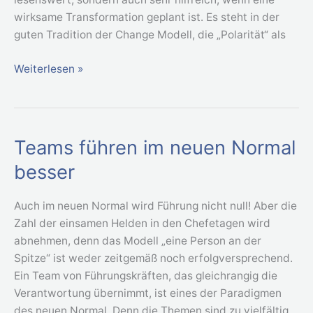
wirksame Transformation geplant ist. Es steht in der
guten Tradition der Change Modell, die „Polarität“ als
Weiterlesen »
Teams führen im neuen Normal
Teams
führen
besser
im
neuen
Auch im neuen Normal wird Führung nicht null! Aber die
Normal
Zahl der einsamen Helden in den Chefetagen wird
besser
abnehmen, denn das Modell „eine Person an der
Spitze“ ist weder zeitgemäß noch erfolgversprechend.
Ein Team von Führungskräften, das gleichrangig die
Verantwortung übernimmt, ist eines der Paradigmen
des neuen Normal. Denn die Themen sind zu vielfältig,