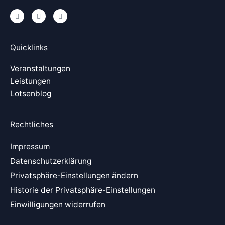
L
X
Y
i
i
o
n
n
u
k
g
t
e
u
Quicklinks
d
b
i
e
n
Veranstaltungen
Leistungen
Lotsenblog
Rechtliches
Impressum
Datenschutzerklärung
Privatsphäre-Einstellungen ändern
Historie der Privatsphäre-Einstellungen
Einwilligungen widerrufen