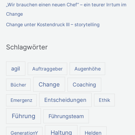
„Wir brauchen einen neuen Chef“ – ein teurer Irrtum im
:
Change
Change unter Kostendruck III – storytelling
Schlagwörter
agil
Augenhöhe
Auftraggeber
Change
Coaching
Bücher
Entscheidungen
Ethik
Emergenz
Führung
Führungsteam
Haltung
Helden
GenerationY