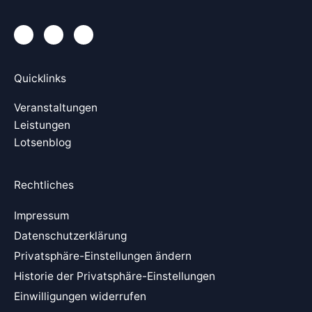
L
X
Y
i
i
o
n
n
u
k
g
t
e
u
Quicklinks
d
b
i
e
n
Veranstaltungen
Leistungen
Lotsenblog
Rechtliches
Impressum
Datenschutzerklärung
Privatsphäre-Einstellungen ändern
Historie der Privatsphäre-Einstellungen
Einwilligungen widerrufen