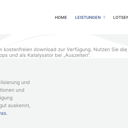
HOME
LEISTUNGEN
LOTSE
kostenfreien download zur Verfügung. Nutzen Sie die N
s und als Katalysator bei „Auszeiten“.
alisierung und
tionen und
ügung
 gut auskennt,
vas
.