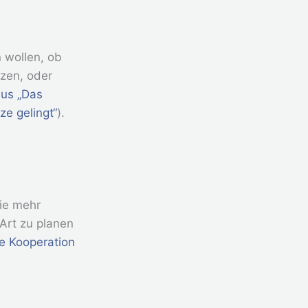
 wollen, ob
tzen, oder
us „Das
e gelingt“
).
ie mehr
Art zu planen
e Kooperation