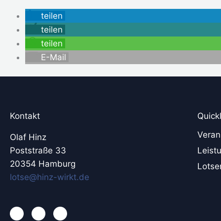
teilen
teilen
teilen
E-Mail
Kontakt
Quick
Veran
Olaf Hinz
Poststraße 33
Leist
20354 Hamburg
Lotse
lotse@hinz-wirkt.de
L
X
Y
i
i
o