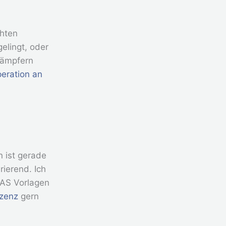
chten
elingt, oder
kämpfern
eration an
n ist gerade
rierend. Ich
VAS Vorlagen
izenz
gern