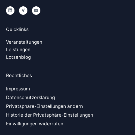
L
X
Y
i
i
o
n
n
u
k
g
t
e
u
Quicklinks
d
b
i
e
n
Veranstaltungen
Leistungen
Lotsenblog
Rechtliches
Impressum
Datenschutzerklärung
Privatsphäre-Einstellungen ändern
Historie der Privatsphäre-Einstellungen
Einwilligungen widerrufen