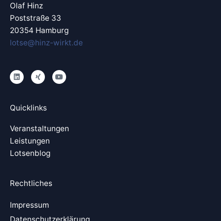
Olaf Hinz
Poststraße 33
20354 Hamburg
lotse@hinz-wirkt.de
L
X
Y
i
i
o
n
n
u
k
g
t
e
u
Quicklinks
d
b
i
e
n
Veranstaltungen
Leistungen
Lotsenblog
Rechtliches
Impressum
Datenschutzerklärung