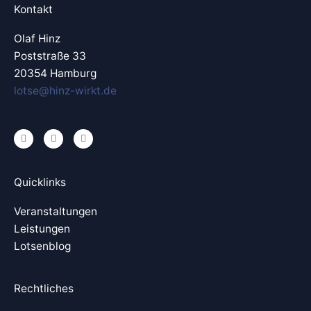
Kontakt
Olaf Hinz
Poststraße 33
20354 Hamburg
lotse@hinz-wirkt.de
L
X
Y
i
i
o
n
n
u
k
g
t
e
u
Quicklinks
d
b
i
e
n
Veranstaltungen
Leistungen
Lotsenblog
Rechtliches