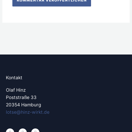
Kontakt
Olaf Hinz
Poststraße 33
20354 Hamburg
lotse@hinz-wirkt.de
L
X
Y