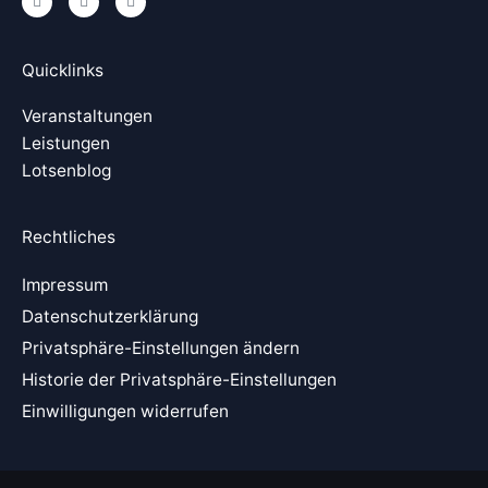
i
i
o
n
n
u
k
g
t
e
u
Quicklinks
d
b
i
e
n
Veranstaltungen
Leistungen
Lotsenblog
Rechtliches
Impressum
Datenschutzerklärung
Privatsphäre-Einstellungen ändern
Historie der Privatsphäre-Einstellungen
Einwilligungen widerrufen