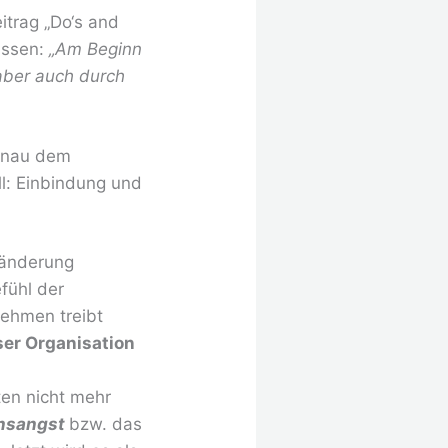
itrag „Do‘s and
issen:
„Am Beginn
 aber auch durch
genau dem
ll: Einbindung und
ränderung
efühl der
nehmen treibt
ser Organisation
ten nicht mehr
nsangst
bzw. das