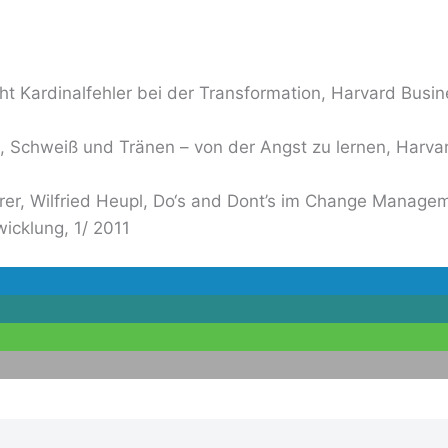
cht Kardinalfehler bei der Transformation, Harvard Busi
t, Schweiß und Tränen – von der Angst zu lernen, Harva
2
rer, Wilfried Heupl, Do‘s and Dont’s im Change Manage
icklung, 1/ 2011