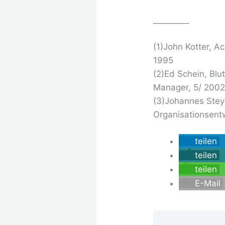
_________
(1)John Kotter, A
1995
(2)Ed Schein, Blu
Manager, 5/ 200
(3)Johannes Stey
Organisationsentw
teilen
teilen
teilen
E-Mail