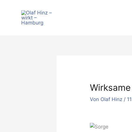
Zum
Inhalt
springen
Wirksame
Von
Olaf Hinz
/
1