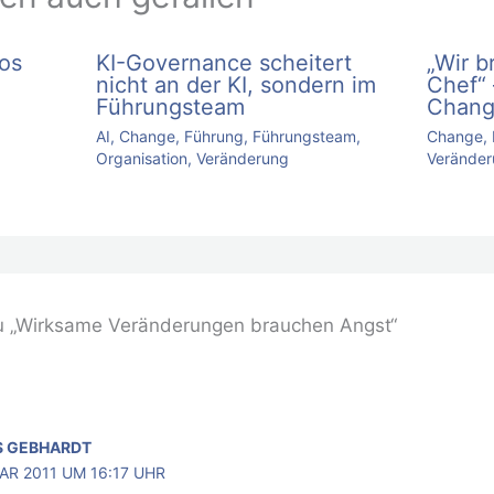
los
KI-Governance scheitert
„Wir 
nicht an der KI, sondern im
Chef“ 
Führungsteam
Chan
AI
,
Change
,
Führung
,
Führungsteam
,
Change
,
Organisation
,
Veränderung
Veränder
u „Wirksame Veränderungen brauchen Angst“
S GEBHARDT
AR 2011 UM 16:17 UHR