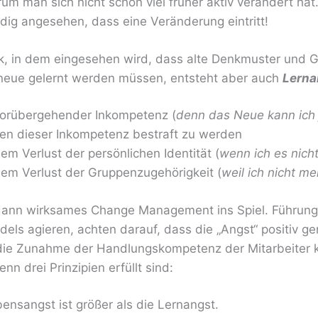
um man sich nicht schon viel früher aktiv verändert hat.
ig angesehen, dass eine Veränderung eintritt!
k, in dem eingesehen wird, dass alte Denkmuster und
eue gelernt werden müssen, entsteht aber auch
Lerna
vorübergehender Inkompetenz (
denn das Neue kann ich 
en dieser Inkompetenz bestraft zu werden
em Verlust der persönlichen Identität (
wenn ich es nich
dem Verlust der Gruppenzugehörigkeit (
weil ich nicht me
ann wirksames Change Management ins Spiel. Führungsk
ls agieren, achten darauf, dass die „Angst“ positiv ge
die Zunahme der Handlungskompetenz der Mitarbeiter ko
nn drei Prinzipien erfüllt sind:
ensangst ist größer als die Lernangst.