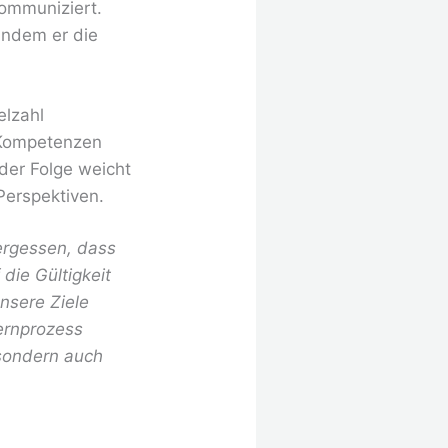
ommuniziert.
 indem er die
elzahl
 Kompetenzen
der Folge weicht
erspektiven.
vergessen, dass
die Gültigkeit
nsere Ziele
ernprozess
 sondern auch