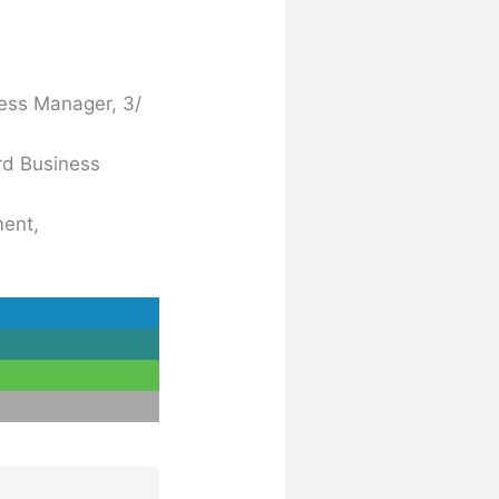
ness Manager, 3/
rd Business
ment,