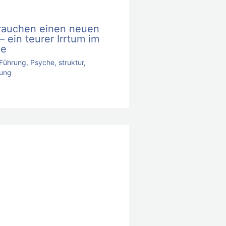
brauchen einen neuen
– ein teurer Irrtum im
ge
Führung
,
Psyche
,
struktur
,
ung