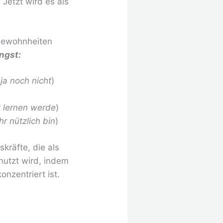
 Jetzt wird es als
 Gewohnheiten
ngst:
ja noch nicht
)
t lernen werde
)
hr nützlich bin
)
räfte, die als
nutzt wird, indem
nzentriert ist.