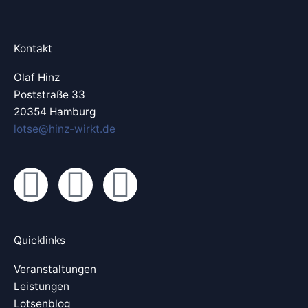
Kontakt
Olaf Hinz
Poststraße 33
20354 Hamburg
lotse@hinz-wirkt.de
L
X
Y
i
i
o
n
n
u
Quicklinks
Veranstaltungen
k
g
t
Leistungen
Lotsenblog