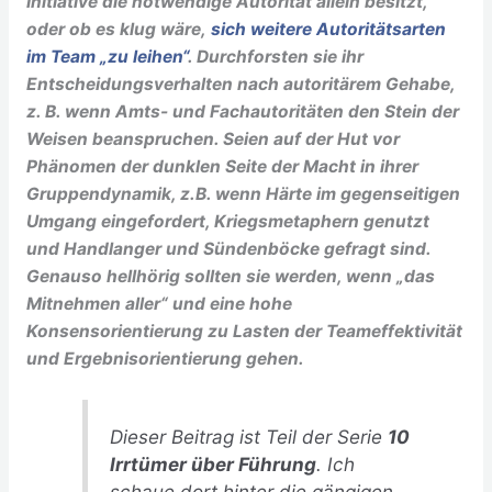
Initiative die notwendige Autorität allein besitzt,
oder ob es klug wäre,
sich weitere Autoritätsarten
im Team „zu leihen“
. Durchforsten sie ihr
Entscheidungsverhalten nach autoritärem Gehabe,
z. B. wenn Amts- und Fachautoritäten den Stein der
Weisen beanspruchen. Seien auf der Hut vor
Phänomen der dunklen Seite der Macht in ihrer
Gruppendynamik, z.B. wenn Härte im gegenseitigen
Umgang eingefordert, Kriegsmetaphern genutzt
und Handlanger und Sündenböcke gefragt sind.
Genauso hellhörig sollten sie werden, wenn „das
Mitnehmen aller“ und eine hohe
Konsensorientierung zu Lasten der Teameffektivität
und Ergebnisorientierung gehen.
Dieser Beitrag ist Teil der Serie
10
Irrtümer über Führung
. Ich
schaue dort hinter die gängigen