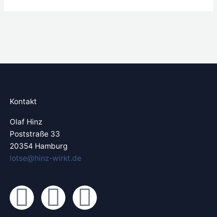
Kontakt
Olaf Hinz
Poststraße 33
20354 Hamburg
lotse@hinz-wirkt.de
L
X
Y