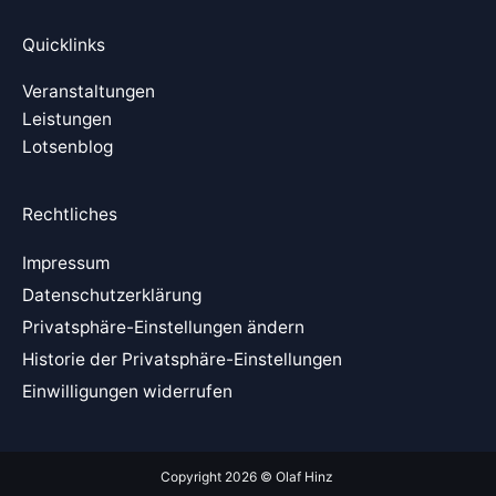
i
i
o
n
n
u
Quicklinks
Veranstaltungen
k
g
t
Leistungen
Lotsenblog
e
u
d
b
Rechtliches
Impressum
i
e
Datenschutzerklärung
n
Privatsphäre-Einstellungen ändern
Historie der Privatsphäre-Einstellungen
Einwilligungen widerrufen
📄
Copyright 2026 © Olaf Hinz