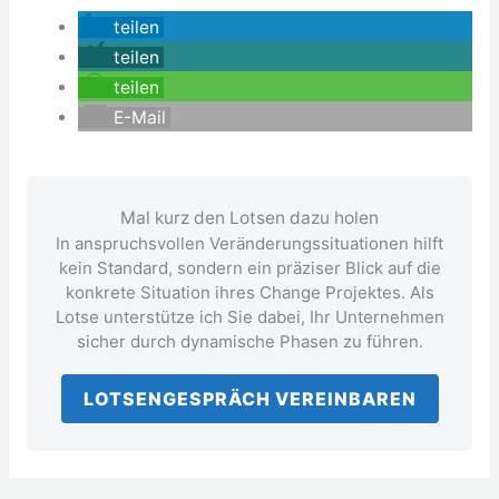
teilen
teilen
teilen
E-Mail
Mal kurz den Lotsen dazu holen
In anspruchsvollen Veränderungssituationen hilft
kein Standard, sondern ein präziser Blick auf die
konkrete Situation ihres Change Projektes. Als
Lotse unterstütze ich Sie dabei, Ihr Unternehmen
sicher durch dynamische Phasen zu führen.
LOTSENGESPRÄCH VEREINBAREN