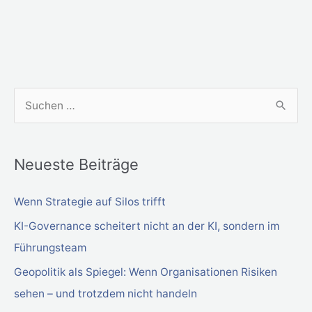
S
u
c
Neueste Beiträge
h
e
Wenn Strategie auf Silos trifft
n
KI-Governance scheitert nicht an der KI, sondern im
n
Führungsteam
a
Geopolitik als Spiegel: Wenn Organisationen Risiken
c
sehen – und trotzdem nicht handeln
h