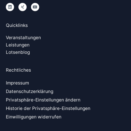
L
X
Y
i
i
o
n
n
u
k
g
t
e
u
Quicklinks
d
b
i
e
n
Veranstaltungen
Leistungen
Lotsenblog
Rechtliches
Impressum
Datenschutzerklärung
Privatsphäre-Einstellungen ändern
Historie der Privatsphäre-Einstellungen
Einwilligungen widerrufen