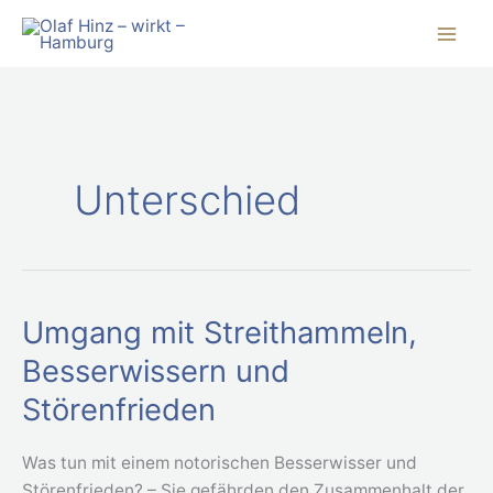
Zum
Inhalt
springen
Unterschied
Umgang mit Streithammeln,
Umgang
mit
Besserwissern und
Streithammeln,
Störenfrieden
Besserwissern
und
Was tun mit einem notorischen Besserwisser und
Störenfrieden
Störenfrieden? – Sie gefährden den Zusammenhalt der