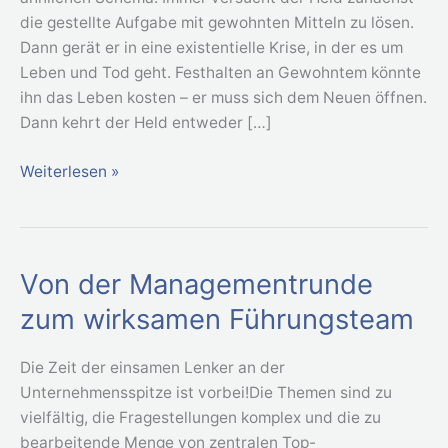
die gestellte Aufgabe mit gewohnten Mitteln zu lösen.
Abkürzungen
Dann gerät er in eine existentielle Krise, in der es um
oft
Leben und Tod geht. Festhalten an Gewohntem könnte
Umwege
ihn das Leben kosten – er muss sich dem Neuen öffnen.
werden
Dann kehrt der Held entweder […]
Weiterlesen »
Von der Managementrunde
Von
der
zum wirksamen Führungsteam
Managementrunde
zum
Die Zeit der einsamen Lenker an der
wirksamen
Unternehmensspitze ist vorbei!Die Themen sind zu
Führungsteam
vielfältig, die Fragestellungen komplex und die zu
bearbeitende Menge von zentralen Top-