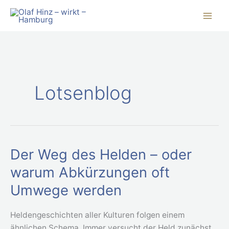
Zum
Inhalt
springen
Lotsenblog
Der Weg des Helden – oder
Der
Weg
warum Abkürzungen oft
des
Umwege werden
Helden
–
Heldengeschichten aller Kulturen folgen einem
oder
ähnlichen Schema. Immer versucht der Held zunächst
warum