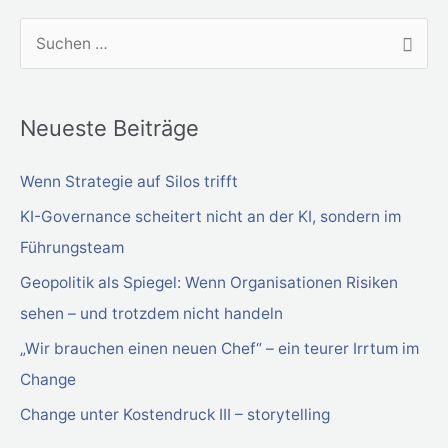
S
u
c
Neueste Beiträge
h
e
Wenn Strategie auf Silos trifft
n
KI-Governance scheitert nicht an der KI, sondern im
n
Führungsteam
a
Geopolitik als Spiegel: Wenn Organisationen Risiken
c
sehen – und trotzdem nicht handeln
h
„Wir brauchen einen neuen Chef“ – ein teurer Irrtum im
:
Change
Change unter Kostendruck III – storytelling