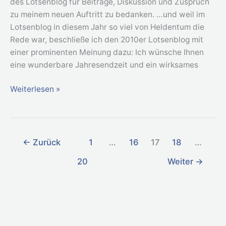
des Lotsenblog für Beiträge, Diskussion und Zuspruch
zu meinem neuen Auftritt zu bedanken. …und weil im
Lotsenblog in diesem Jahr so viel von Heldentum die
Rede war, beschließe ich den 2010er Lotsenblog mit
einer prominenten Meinung dazu: Ich wünsche Ihnen
eine wunderbare Jahresendzeit und ein wirksames
Weiterlesen »
←
Zurück
1
…
16
17
18
…
20
Weiter
→