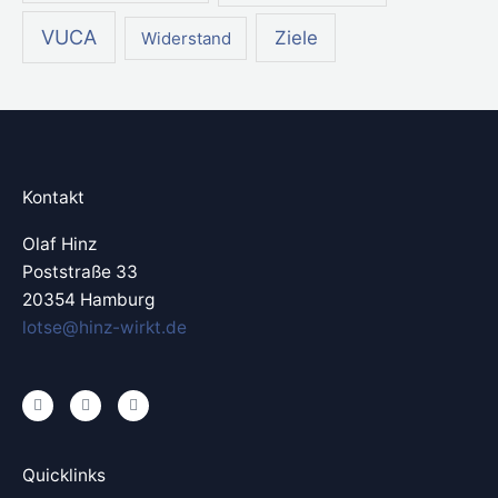
VUCA
Ziele
Widerstand
Kontakt
Olaf Hinz
Poststraße 33
20354 Hamburg
lotse@hinz-wirkt.de
L
X
Y
i
i
o
n
n
u
k
g
t
e
u
Quicklinks
d
b
i
e